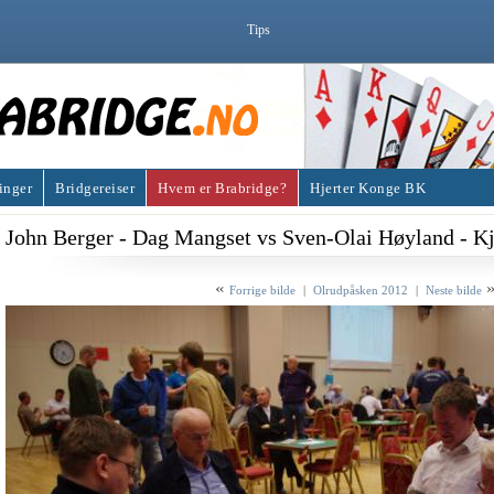
Tips
inger
Bridgereiser
Hvem er Brabridge?
Hjerter Konge BK
John Berger - Dag Mangset vs Sven-Olai Høyland - Kj
«
Forrige bilde
|
Olrudpåsken 2012
|
Neste bilde