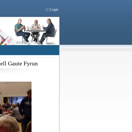
|
|
|
Login
ell Gaute Fyrun
»