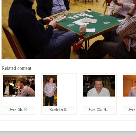
Related content
Sven-Olai H...
Kursleder S...
Sven-Olai H...
Sven-