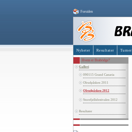
Forsiden
Nyheter
Resultater
Turner
Hvem er Brabridge?
Galleri
090115 Grand Canaria
Olrudpåsken 2011
Olrudpåsken 2012
Storefjellsfestivalen 2012
Resultater