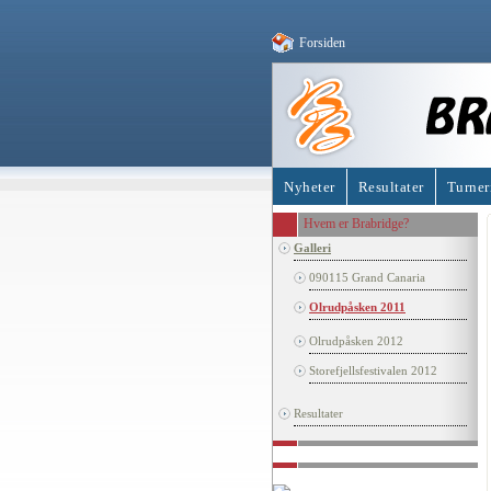
Forsiden
Nyheter
Resultater
Turner
Hvem er Brabridge?
Galleri
090115 Grand Canaria
Olrudpåsken 2011
Olrudpåsken 2012
Storefjellsfestivalen 2012
Resultater