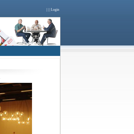
|
|
|
Login
»