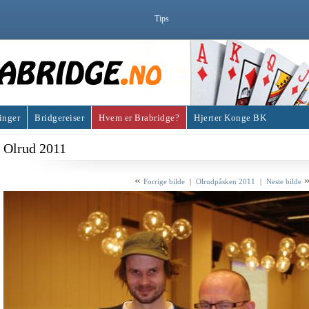
Tips
inger
Bridgereiser
Hvem er Brabridge?
Hjerter Konge BK
Olrud 2011
«
Forrige bilde
|
Olrudpåsken 2011
|
Neste bilde